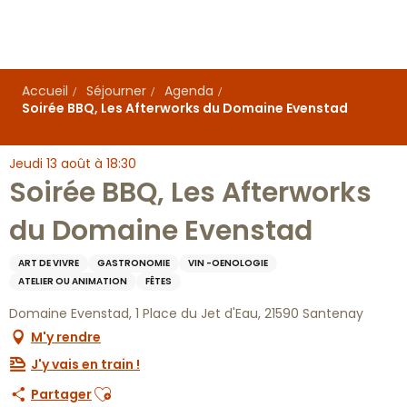
Aller
au
contenu
principal
Accueil
Séjourner
Agenda
Soirée BBQ, Les Afterworks du Domaine Evenstad
Jeudi 13 août à 18:30
Soirée BBQ, Les Afterworks
du Domaine Evenstad
ART DE VIVRE
GASTRONOMIE
VIN -OENOLOGIE
ATELIER OU ANIMATION
FÊTES
Domaine Evenstad, 1 Place du Jet d'Eau, 21590 Santenay
M'y rendre
J'y vais en train !
Ajouter aux favoris
Partager