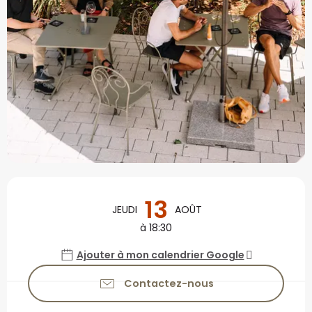
Ouverture et coordonné
13
JEUDI
AOÛT
à 18:30
Ajouter à mon calendrier Google
Contactez-nous