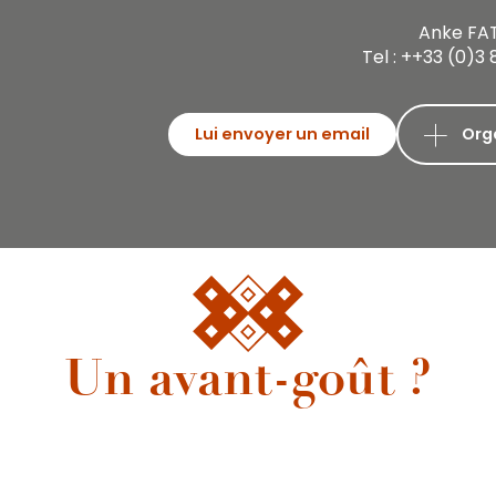
Anke FA
Tel : ++33 (0)3 
Lui envoyer un email
Org
Un avant-goût ?
L’automne en Bourgogne
L’automne en Bourgogne est une saison magique où la nature se
pare de couleurs flamboyantes. Le spectacle est époustouflant