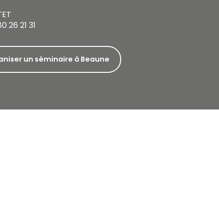
TET
80 26 21 31
aniser un séminaire à Beaune
A côté de Beaune
En tant que capitale des vins de Bourgogne, Beaune 
des regards vers elle. Mais dans les paysages de l