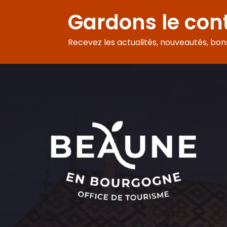
Domaine Henri de Villamont
Domaine de la Cozanne
Gardons le con
Château de la Crée
Domaine Charles François et Fille
Domaine Evenstad
Recevez les actualités, nouveautés, bons 
Veuve Ambal - Circuit visite
Domaine du Château de Meursault
Domaine du Château Philippe le Hardi
Maison Champy
Domaine Rion Armelle et Bernard
Les Parcellaires de Saulx
Patriarche Père et Fils