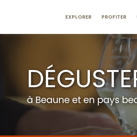
Aller
au
contenu
EXPLORER
PROFITER
principal
DÉGUSTE
à Beaune et en pays be