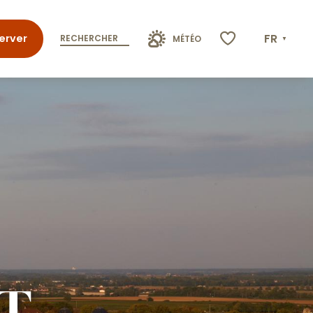
FR
erver
RECHERCHER
MÉTÉO
Voir les favoris
T