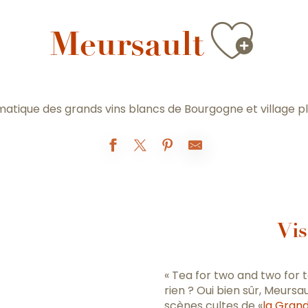
Ajou
Meursault
atique des grands vins blancs de Bourgogne et village p
Vis
« Tea for two and two for
rien ? Oui bien sûr, Meurs
scènes cultes de «
la Grand