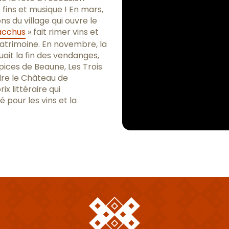
fins et musique ! En mars,
ns du village qui ouvre le
acchus
» fait rimer vins et
atrimoine. En novembre, la
ait la fin des vendanges,
pices de Beaune, Les Trois
dre le Château de
ix littéraire qui
our les vins et la