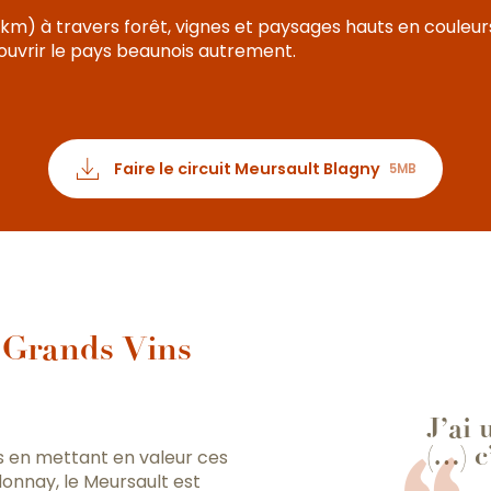
km) à travers forêt, vignes et paysages hauts en couleur
écouvrir le pays beaunois autrement.
Faire le circuit Meursault Blagny
5MB
s Grands Vins
J’ai
(…) c
s en mettant en valeur ces
donnay, le Meursault est