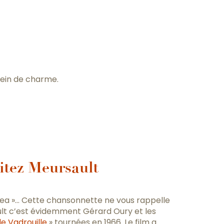
ter aux favo
lein de charme.
itez Meursault
 tea »… Cette chansonnette ne vous rappelle
ault c’est évidemment Gérard Oury et les
e Vadrouille
» tournées en 1966. Le film a