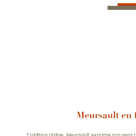
Meursault en 
Tradition oblige…Meursault exprime son sens d