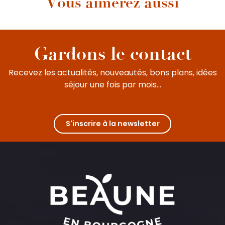
Vous aimerez aussi
Dans les années cinquante, cette route
légendaire accueillait les automobiles,
destination le Sud, la Côte d’Azur et surtout les
vacances. Délaissée après l’ouverture de...
Gardons le contact
Recevez les actualités, nouveautés, bons plans, idées
séjour une fois par mois...
S'inscrire à la newsletter