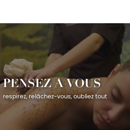
Aller
au
contenu
principal
PENSEZ A VOUS
respirez, relâchez-vous, oubliez tout