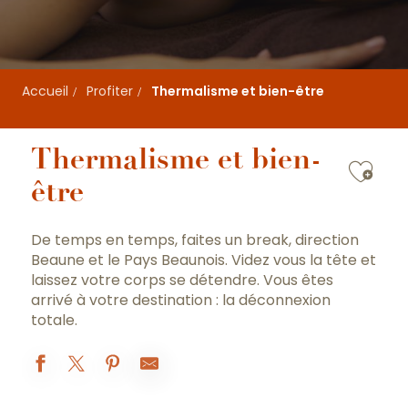
Accueil
Profiter
Thermalisme et bien-être
Thermalisme et bien-
Ajou
être
De temps en temps, faites un break, direction
Beaune et le Pays Beaunois. Videz vous la tête et
laissez votre corps se détendre. Vous êtes
arrivé à votre destination : la déconnexion
totale.