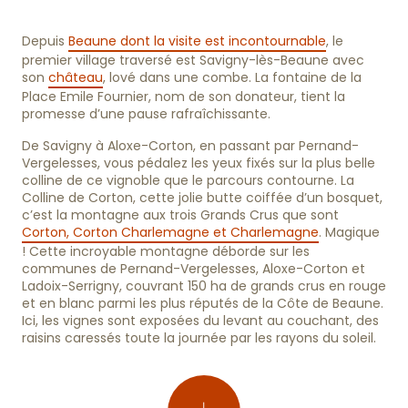
Depuis
Beaune dont la visite est incontournable
, le
premier village traversé est Savigny-lès-Beaune avec
son
château
, lové dans une combe. La fontaine de la
Place Emile Fournier, nom de son donateur, tient la
promesse d’une pause rafraîchissante.
De Savigny à Aloxe-Corton, en passant par Pernand-
Vergelesses, vous pédalez les yeux fixés sur la plus belle
Sillonner la Bourgogne au sud de Dijon
colline de ce vignoble que le parcours contourne. La
Colline de Corton, cette jolie butte coiffée d’un bosquet,
c’est la montagne aux trois Grands Crus que sont
Corton, Corton Charlemagne et Charlemagne
. Magique
! Cette incroyable montagne déborde sur les
communes de Pernand-Vergelesses, Aloxe-Corton et
Ladoix-Serrigny, couvrant 150 ha de grands crus en rouge
et en blanc parmi les plus réputés de la Côte de Beaune.
Ici, les vignes sont exposées du levant au couchant, des
raisins caressés toute la journée par les rayons du soleil.