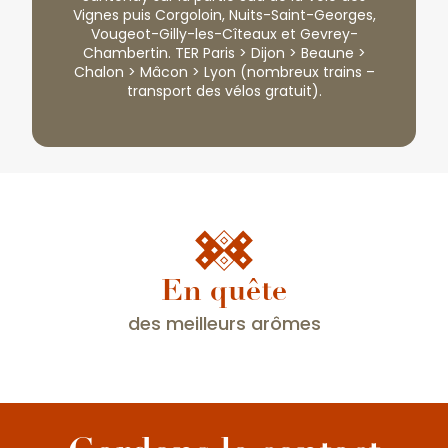
Vignes puis Corgoloin, Nuits-Saint-Georges,
Vougeot-Gilly-les-Cîteaux et Gevrey-
Chambertin. TER Paris > Dijon > Beaune >
Chalon > Mâcon > Lyon (nombreux trains –
transport des vélos gratuit).
En quête
Qu'est-ce que Vignobles en Scène ?
Inspiré des Journées Européennes du
des meilleurs arômes
Patrimoine, Vignobles en Scène est le grand
rendez-vous annuel de l’œnotourisme en
France. Chaque 3ᵉ week-end d’octobre, les
destinations...