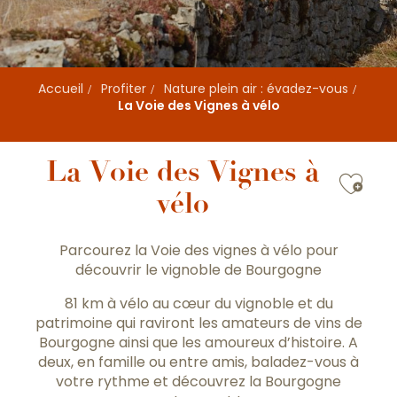
Accueil
Profiter
Nature plein air : évadez-vous
La Voie des Vignes à vélo
La Voie des Vignes à
Ajou
vélo
Parcourez la
Voie des vignes
à vélo pour
découvrir le vignoble de Bourgogne
81 km à vélo au cœur du vignoble et du
patrimoine qui raviront les amateurs de vins de
Bourgogne ainsi que les amoureux d’histoire. A
deux, en famille ou entre amis, baladez-vous à
votre rythme et découvrez la Bourgogne