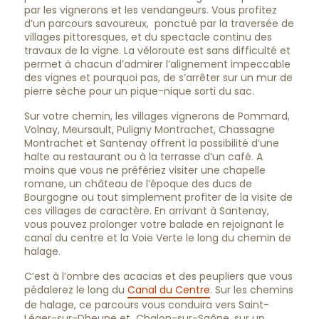
par les vignerons et les vendangeurs. Vous profitez
d’un parcours savoureux, ponctué par la traversée de
villages pittoresques, et du spectacle continu des
travaux de la vigne. La véloroute est sans difficulté et
permet à chacun d’admirer l’alignement impeccable
des vignes et pourquoi pas, de s’arrêter sur un mur de
pierre sèche pour un pique-nique sorti du sac.
Sur votre chemin, les villages vignerons de Pommard,
Volnay, Meursault, Puligny Montrachet, Chassagne
Montrachet et Santenay offrent la possibilité d’une
halte au restaurant ou à la terrasse d’un café. A
moins que vous ne préfériez visiter une chapelle
romane, un château de l’époque des ducs de
Bourgogne ou tout simplement profiter de la visite de
ces villages de caractère. En arrivant à Santenay,
vous pouvez prolonger votre balade en rejoignant le
canal du centre et la Voie Verte le long du chemin de
halage.
C’est à l’ombre des acacias et des peupliers que vous
pédalerez le long du
Canal du Centre
. Sur les chemins
de halage, ce parcours vous conduira vers Saint-
Léger-sur-Dheune et Chalon-sur-Saône, sur un