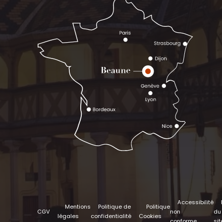
Accessibilité
Mentions
Politique de
Politique
CGV
non
du
légales
confidentialité
Cookies
conforme
sit