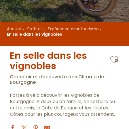
Accueil
Profiter
Expérience œnotourisme
En selle dans les vignobles
En selle dans les
Ajo
vignobles
Grand air et découverte des Climats de
Bourgogne
Partez à vélo découvrir les vignobles de
Bourgogne. A deux ou en famille, en solitaire ou
entre amis, la Côte de Beaune et les Hautes
Côtes pour les plus courageux vous attendent.