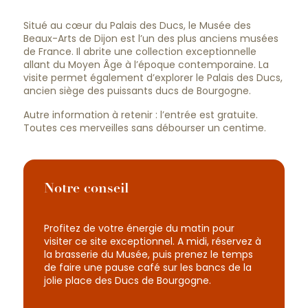
La Tour Philippe le Bon
5
Situé au cœur du Palais des Ducs, le Musée des
Muséum d’Histoire Naturelle et le Jardin
6
Beaux-Arts de Dijon est l’un des plus anciens musées
Botanique de l’Arquebuse
de France. Il abrite une collection exceptionnelle
allant du Moyen Âge à l’époque contemporaine. La
Notre-Dame et sa chouette porte-
7
visite permet également d’explorer le Palais des Ducs,
bonheur
ancien siège des puissants ducs de Bourgogne.
Se détendre dans les parcs dijonnais
8
Autre information à retenir : l’entrée est gratuite.
Toutes ces merveilles sans débourser un centime.
Notre conseil
Profitez de votre énergie du matin pour
visiter ce site exceptionnel. A midi, réservez à
la brasserie du Musée, puis prenez le temps
de faire une pause café sur les bancs de la
jolie place des Ducs de Bourgogne.