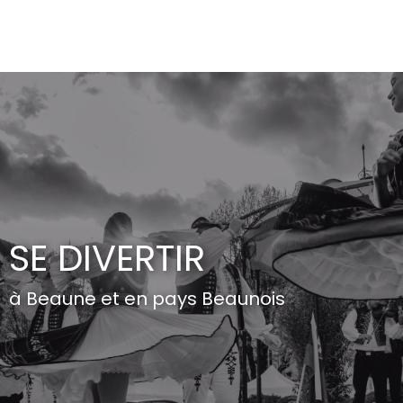
Aller
au
contenu
principal
SE DIVERTIR
à Beaune et en pays Beaunois