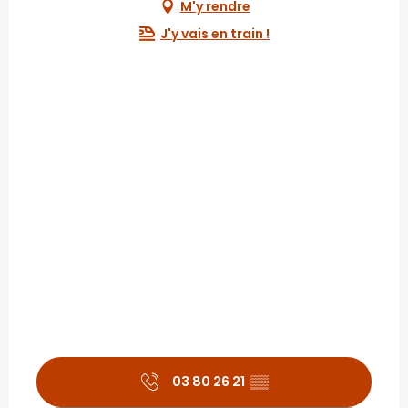
M'y rendre
J'y vais en train !
03 80 26 21
▒▒