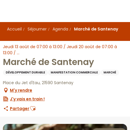
Aller
au
contenu
principal
Accueil
Séjourner
Agenda
Marché de Santenay
Jeudi 13 août de 07:00 à 13:00 / Jeudi 20 août de 07:00 à
13:00 / ...
Marché de Santenay
DÉVELOPPEMENT DURABLE
MANIFESTATION COMMERCIALE
MARCHÉ
Place du Jet d'Eau, 21590 Santenay
M'y rendre
J'y vais en train !
Ajouter aux favoris
Partager