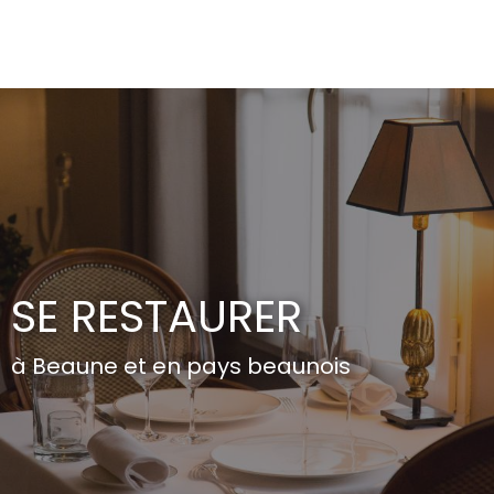
Aller
au
contenu
principal
SE RESTAURER
à Beaune et en pays beaunois