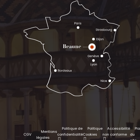
Politique de
Politique
Accessibilité
Pl
Mentions
CGV
confidentialité
Cookies
non conforme
du
légales