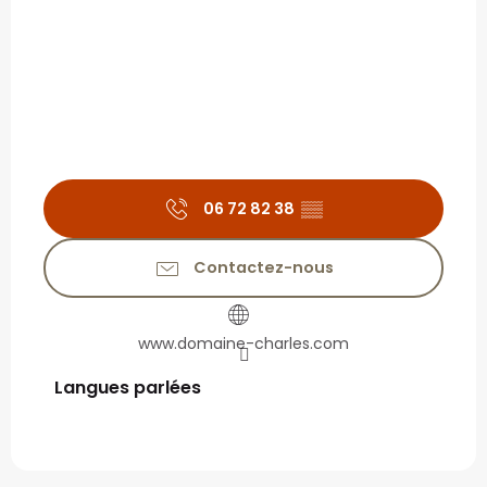
06 72 82 38
▒▒
Contactez-nous
www.domaine-charles.com
Langues parlées
Langues parlées