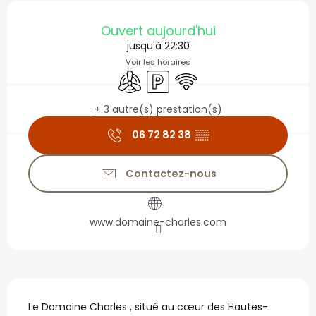
Ouverture et coordonné
Ouvert aujourd'hui
jusqu'à 22:30
Voir les horaires
Air conditionné
Parking
WiFi
+ 3 autre(s) prestation(s)
06 72 82 38
▒▒
Contactez-nous
www.domaine-charles.com
Description
Le Domaine Charles , situé au cœur des Hautes-