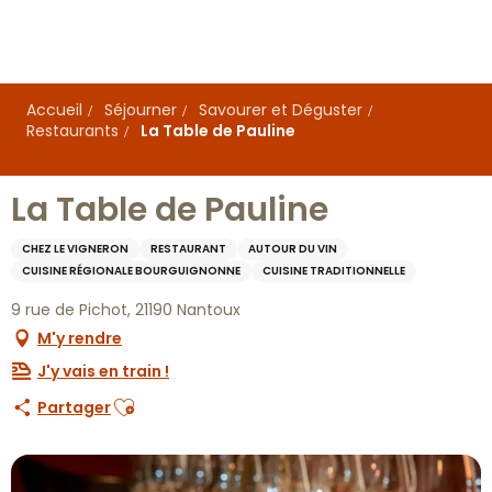
Aller
au
contenu
principal
Accueil
Séjourner
Savourer et Déguster
Restaurants
La Table de Pauline
La Table de Pauline
CHEZ LE VIGNERON
RESTAURANT
AUTOUR DU VIN
CUISINE RÉGIONALE BOURGUIGNONNE
CUISINE TRADITIONNELLE
9 rue de Pichot, 21190 Nantoux
M'y rendre
J'y vais en train !
Ajouter aux favoris
Partager