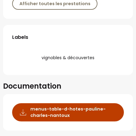
Afficher toutes les prestations
Offres de prestations
Labels
Labels
vignobles & découvertes
Documentation
menus-table-d-hotes-pauline-
charles-nantoux