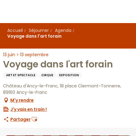
Aller
au
contenu
principal
Accueil
Séjourner
Agenda
Voyage dans l'art forain
13 juin > 13 septembre
Voyage dans l'art forain
ART ET SPECTACLE
CIRQUE
EXPOSITION
Château d'Ancy-le-Franc, 18 place Clermont-Tonnerre,
89160 Ancy-le-Franc
M'y rendre
J'y vais en train !
Ajouter aux favoris
Partager