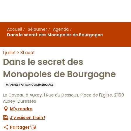
Aller
au
contenu
principal
Accueil
Séjourner
Agenda
Dans le secret des Monopoles de Bourgogne
1 juillet > 31 août
Dans le secret des
Monopoles de Bourgogne
MANIFESTATION COMMERCIALE
Le Caveau à Auxey, 1 Rue du Dessous, Place de l'Eglise, 21190
Auxey-Duresses
M'y rendre
J'y vais en train !
Ajouter aux favoris
Partager