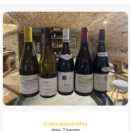
Ouverture et coordonné
A lieu aujourd'hui
dans 7 heures