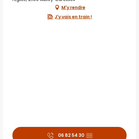
M'y rendre
J'y vais en train !
06 82 54 30
▒▒