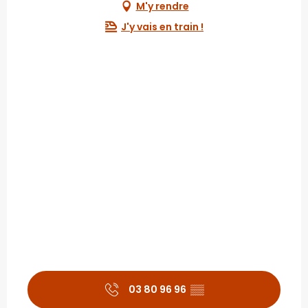
M'y rendre
J'y vais en train !
03 80 96 96
▒▒