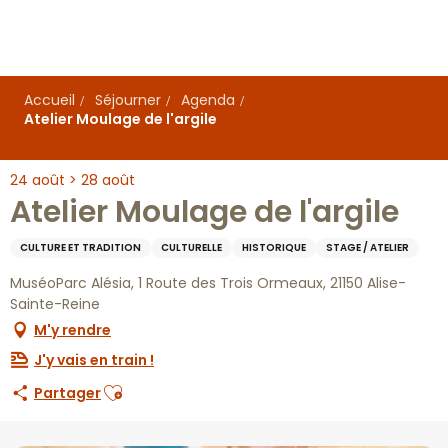
Aller
au
contenu
principal
Accueil
Séjourner
Agenda
Atelier Moulage de l'argile
24 août > 28 août
Atelier Moulage de l'argile
CULTURE ET TRADITION
CULTURELLE
HISTORIQUE
STAGE / ATELIER
MuséoParc Alésia, 1 Route des Trois Ormeaux, 21150 Alise-
Sainte-Reine
M'y rendre
J'y vais en train !
Ajouter aux favoris
Partager