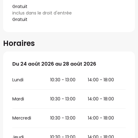
Gratuit
inclus dans le droit d'entrée
Gratuit
Horaires
Du
Du
24 août 2026
24 août 2026
au
au
28 août 2026
28 août 2026
Lundi
10:30 - 13:00
14:00 - 18:00
Mardi
10:30 - 13:00
14:00 - 18:00
Mercredi
10:30 - 13:00
14:00 - 18:00
Jeudi
10:30 - 13:00
14:00 - 18:00