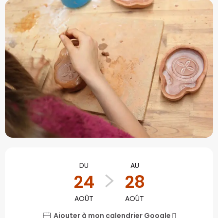
Ouverture et coordonné
DU
AU
24
28
AOÛT
AOÛT
Ajouter à mon calendrier Google