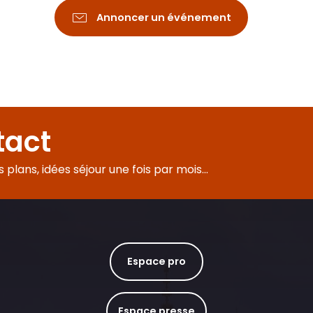
Annoncer un événement
tact
es
plans, idées séjour une fois par mois...
Espace pro
Espace presse