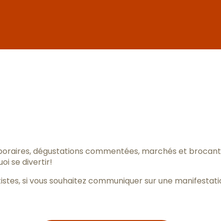
ter aux fav
poraires, dégustations commentées, marchés et brocantes
i se divertir!
istes, si vous souhaitez communiquer sur une manifestatio