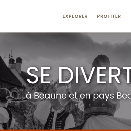
Aller
au
contenu
EXPLORER
PROFITER
principal
SE DIVER
à Beaune et en pays Be