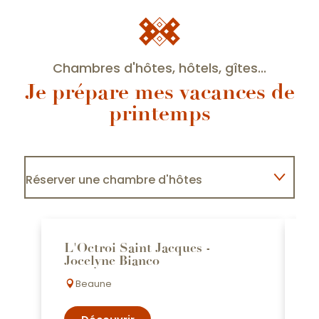
Chambres d'hôtes, hôtels, gîtes...
Je prépare mes vacances de
printemps
Réserver une chambre d'hôtes
Réserver un hôtel
L'Octroi Saint Jacques -
C
Jocelyne Bianco
R
Réserver un gîte
Beaune