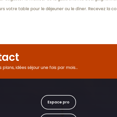
s votre table pour le déjeuner ou le dîner. Recevez la c
tact
plans, idées séjour une fois par mois...
Espace pro