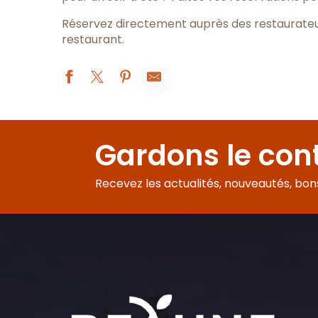
Réservez directement auprès des restaurateur
restaurant.
Loiseau des Vignes
Clos du Cèdre
Gardons le con
La Table de Levernois
Le Bistro de l'Hôtel
Olivier Leflaive - Restaurant Klima
Recevez les actualités, nouveautés, bons 
The American Bar
Restaurant l'Ecusson
La LunchBox
Restaurant Le Bouillon
Le restaurant Monaka | Hôtel voco Beaune – Cité des Vins
La Ferme aux Vins - traiteur
Restaurant Campanile