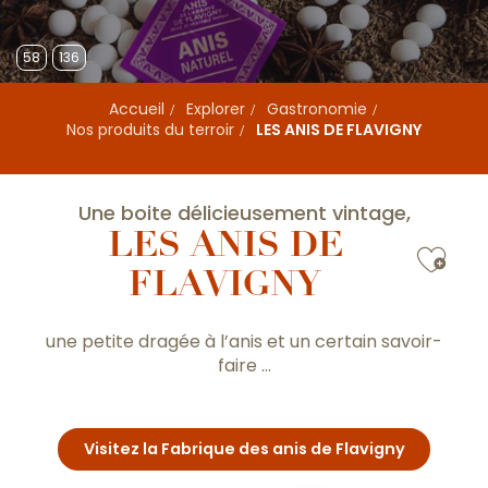
58
136
Accueil
Explorer
Gastronomie
Nos produits du terroir
LES ANIS DE FLAVIGNY
Une boite délicieusement vintage,
LES ANIS DE
Ajou
FLAVIGNY
une petite dragée à l’anis et un certain savoir-
faire …
Visitez la Fabrique des anis de Flavigny