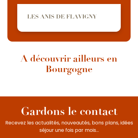
LES ANIS DE FLAVIGNY
A découvrir ailleurs en
Bourgogne
Une journée entre amis à Beaune
Liste des appellations
Festival Belen
Elles sont uniques. Elles sont la musique de leur
De Ladoix-Serrigny aux côteaux de Maranges,
L’incontournable Musée des Hospices de
la Côte de Beaune et les Hautes-Côtes de...
Beaune, pour se souvenir des bonnes...
culture. Les voix du monde...
Gardons le contact
Recevez les actualités, nouveautés, bons plans, idées
séjour une fois par mois...