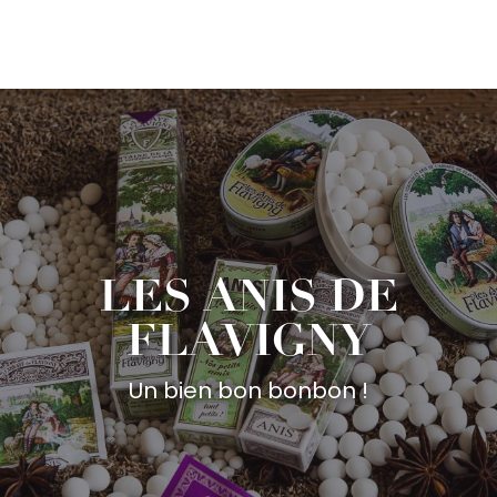
Aller
au
contenu
principal
LES ANIS DE
FLAVIGNY
Un bien bon bonbon !