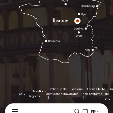
Politique de
Politique
Accessibilité
Pl
Mentions
CGV
confidentialité
Cookies
non conforme
du
légales
site
FR
MENU