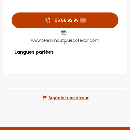
06 86 92 99
▒▒
www.teleskinautiquecotedor.com
Langues parlées
Langues parlées
Signaler une erreur