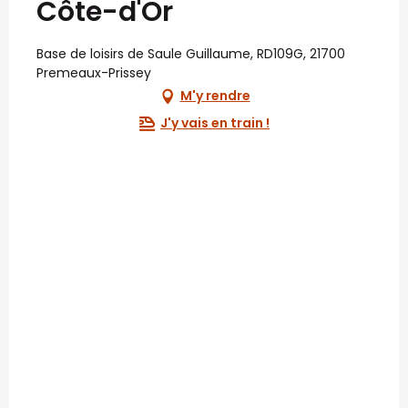
Côte-d'Or
Base de loisirs de Saule Guillaume, RD109G, 21700
Premeaux-Prissey
M'y rendre
J'y vais en train !