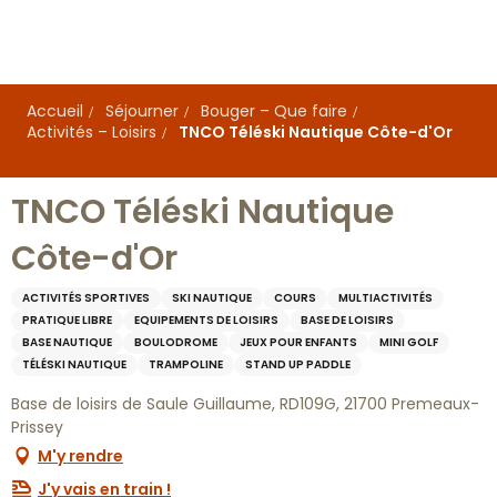
Aller
au
contenu
principal
Accueil
Séjourner
Bouger – Que faire
Activités – Loisirs
TNCO Téléski Nautique Côte-d'Or
TNCO Téléski Nautique
Côte-d'Or
ACTIVITÉS SPORTIVES
SKI NAUTIQUE
COURS
MULTIACTIVITÉS
PRATIQUE LIBRE
EQUIPEMENTS DE LOISIRS
BASE DE LOISIRS
BASE NAUTIQUE
BOULODROME
JEUX POUR ENFANTS
MINI GOLF
TÉLÉSKI NAUTIQUE
TRAMPOLINE
STAND UP PADDLE
Base de loisirs de Saule Guillaume, RD109G, 21700 Premeaux-
Prissey
M'y rendre
J'y vais en train !