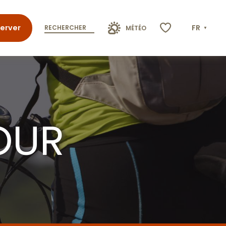
erver
FR
RECHERCHER
MÉTÉO
Voir les favoris
OUR