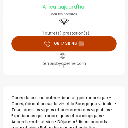
Ouverture et coordonné
A lieu aujourd'hui
Voir les horaires
WiFi
+ 1 autre(s) prestation(s)
06 17 38 46
▒▒
terroirsbyadeline.com
Description
Cours de cuisine authentique et gastronomique - 
Cours, éducation sur le vin et la Bourgogne viticole. • 
Tours dans les vignes et panorama des vignobles • 
Expériences gastronomiques et œnologiques • 
Accords mets et vins • Déjeuner/diners accords 
mets et vins • Petits déjeuners et apéritifs...