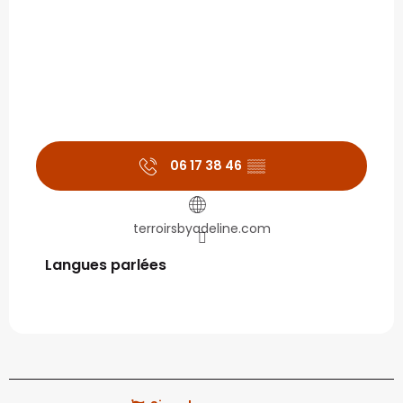
06 17 38 46
▒▒
terroirsbyadeline.com
Langues parlées
Langues parlées