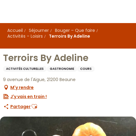
Aller
au
contenu
principal
Accueil
Séjourner
Bouger – Que faire
Activités – Loisirs
Terroirs By Adeline
Terroirs By Adeline
ACTIVITÉS CULTURELLES
GASTRONOMIE
COURS
9 avenue de l'Aigue, 21200 Beaune
M'y rendre
J'y vais en train !
Ajouter aux favoris
Partager