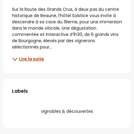
Description
Sur la Route des Grands Crus, à deux pas du centre 
historique de Beaune, l’hôtel Solstice vous invite à 
descendre à sa cave du 19eme, pour une immersion 
dans le monde viticole. Une dégustation 
commentée et interactive d’1h30, de 6 grands vins 
de Bourgogne, élevés par des vignerons 
sélectionnés pour...
Lire la suite
Offres de prestations
Labels
Labels
vignobles & découvertes