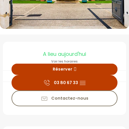
Ouverture et coordonné
A lieu aujourd'hui
Voir les horaires
Réserver
03 80 67 33
▒▒
Contactez-nous