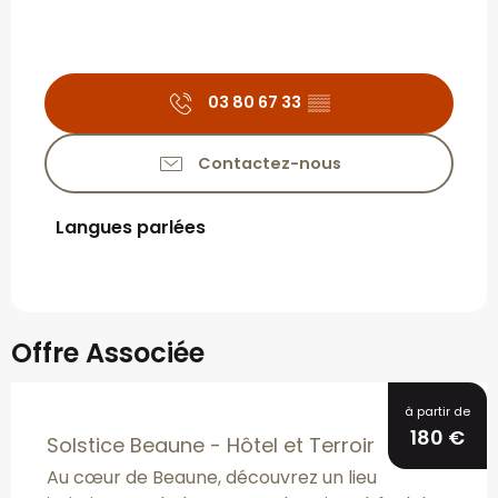
03 80 67 33
▒▒
Contactez-nous
Langues parlées
Langues parlées
Offre Associée
Réservable
à partir de
180
€
Solstice Beaune - Hôtel et Terroir
Au cœur de Beaune, découvrez un lieu