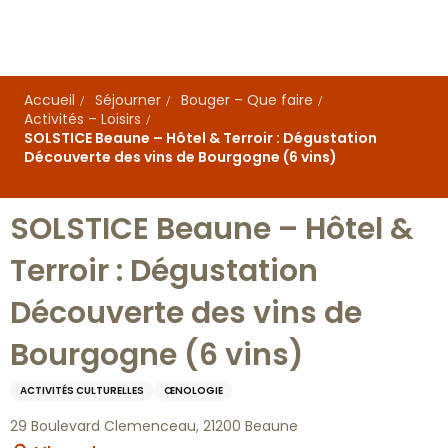
Aller
au
contenu
principal
Accueil
Séjourner
Bouger – Que faire
Activités – Loisirs
SOLSTICE Beaune – Hôtel & Terroir : Dégustation
Découverte des vins de Bourgogne (6 vins)
SOLSTICE Beaune – Hôtel &
Terroir : Dégustation
Découverte des vins de
Bourgogne (6 vins)
ACTIVITÉS CULTURELLES
ŒNOLOGIE
29 Boulevard Clemenceau, 21200 Beaune