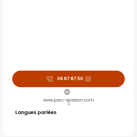
06 87 87 50
▒▒
www.parc-evasion.com
Langues parlées
Langues parlées