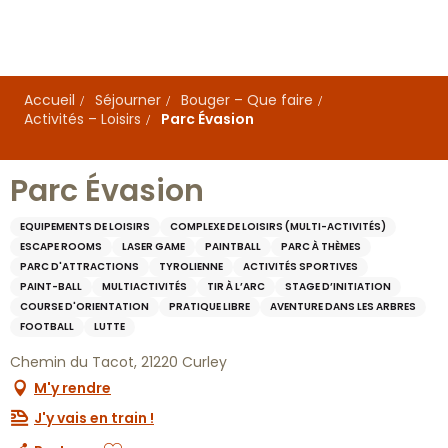
Aller
au
contenu
principal
Accueil
Séjourner
Bouger – Que faire
Activités – Loisirs
Parc Évasion
Parc Évasion
EQUIPEMENTS DE LOISIRS
COMPLEXE DE LOISIRS (MULTI-ACTIVITÉS)
ESCAPE ROOMS
LASER GAME
PAINTBALL
PARC À THÈMES
PARC D'ATTRACTIONS
TYROLIENNE
ACTIVITÉS SPORTIVES
PAINT-BALL
MULTIACTIVITÉS
TIR À L’ARC
STAGE D’INITIATION
COURSE D'ORIENTATION
PRATIQUE LIBRE
AVENTURE DANS LES ARBRES
FOOTBALL
LUTTE
Chemin du Tacot, 21220 Curley
M'y rendre
J'y vais en train !
Ajouter aux favoris