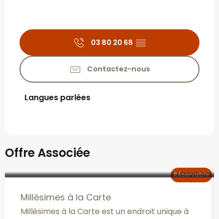
03 80 20 68
▒▒
Contactez-nous
Langues parlées
Langues parlées
Offre Associée
Réservable
Millésimes à la Carte
Millésimes à la Carte est un endroit unique à