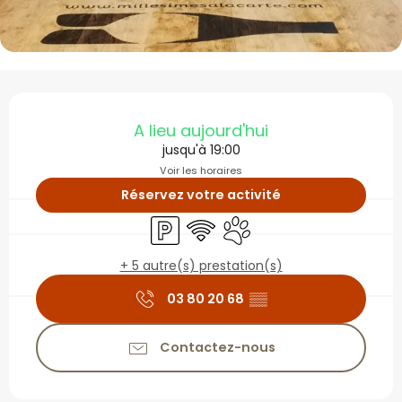
Ouverture et coordonné
A lieu aujourd'hui
jusqu'à 19:00
Voir les horaires
Réservez votre activité
Parking
WiFi
Animaux acceptés
+ 5 autre(s) prestation(s)
03 80 20 68
▒▒
Contactez-nous