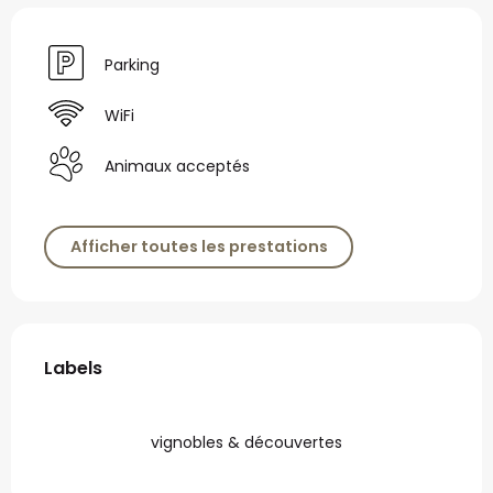
Parking
WiFi
Animaux acceptés
Afficher toutes les prestations
Offres de prestations
Labels
Labels
vignobles & découvertes