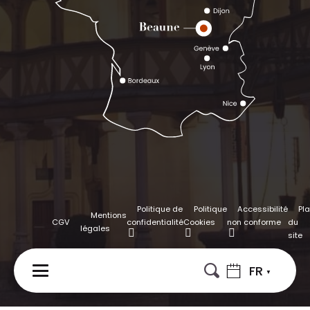
Politique de
Politique
Accessibilité
Pl
Mentions
CGV
confidentialité
Cookies
non conforme
du
légales
site
FR
MENU