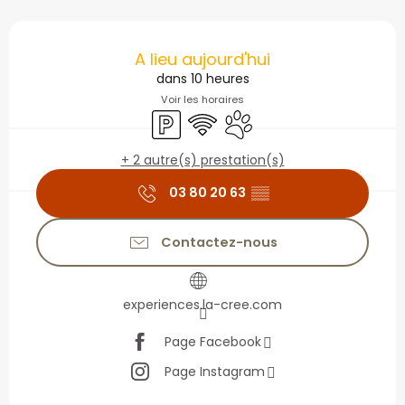
Ouverture et coordonné
A lieu aujourd'hui
dans 10 heures
Voir les horaires
Parking
WiFi
Animaux acceptés
+ 2 autre(s) prestation(s)
03 80 20 63
▒▒
Contactez-nous
experiences.la-cree.com
Page Facebook
Page Instagram