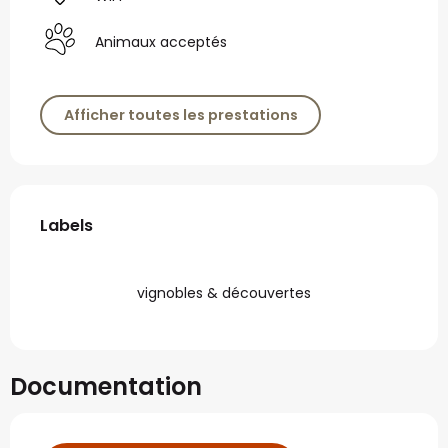
Animaux acceptés
Afficher toutes les prestations
Offres de prestations
Labels
Labels
vignobles & découvertes
Documentation