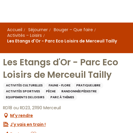
Aller
au
contenu
principal
Accueil
Séjourner
Bouger – Que faire
Activités – Loisirs
Les Etangs d'Or - Parc Eco Loisirs de Merceuil Tailly
Les Etangs d'Or - Parc Eco
Loisirs de Merceuil Tailly
ACTIVITÉS CULTURELLES
FAUNE - FLORE
PRATIQUE LIBRE
ACTIVITÉS SPORTIVES
PÊCHE
RANDONNÉE PÉDESTRE
EQUIPEMENTS DE LOISIRS
PARC À THÈMES
RD18 ou RD23, 21190 Merceuil
M'y rendre
J'y vais en train !
Ajouter aux favoris