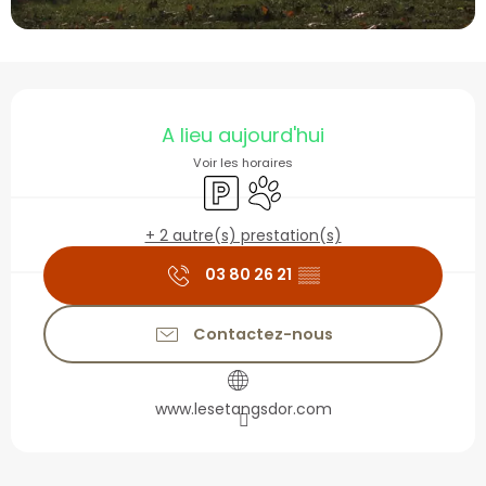
Ouverture et coordonné
A lieu aujourd'hui
Voir les horaires
Parking
Animaux acceptés
+ 2 autre(s) prestation(s)
03 80 26 21
▒▒
Contactez-nous
www.lesetangsdor.com