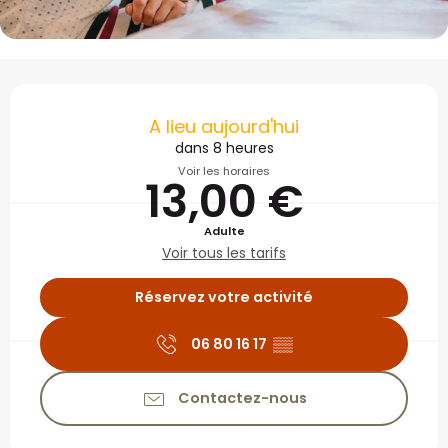
Ouverture et coordonné
A lieu aujourd'hui
dans 8 heures
Voir les horaires
13,00 €
Adulte
Voir tous les tarifs
Réservez votre activité
06 80 16 17
▒▒
Contactez-nous