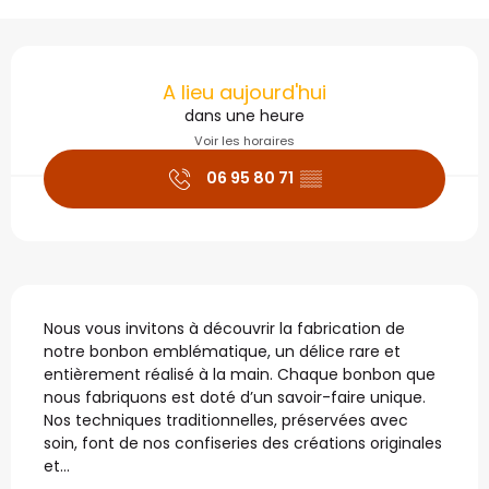
Ouverture et coordonné
A lieu aujourd'hui
dans une heure
Voir les horaires
06 95 80 71
▒▒
Description
Nous vous invitons à découvrir la fabrication de 
notre bonbon emblématique, un délice rare et 
entièrement réalisé à la main. Chaque bonbon que 
nous fabriquons est doté d’un savoir-faire unique. 
Nos techniques traditionnelles, préservées avec 
soin, font de nos confiseries des créations originales 
et...