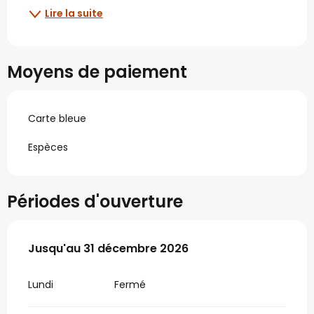
Lire la suite
Moyens de paiement
Carte bleue
Espèces
Périodes d'ouverture
Du
Jusqu'au
2 janvier 2026
31 décembre 2026
au
31 décembre 2026
Lundi
Fermé