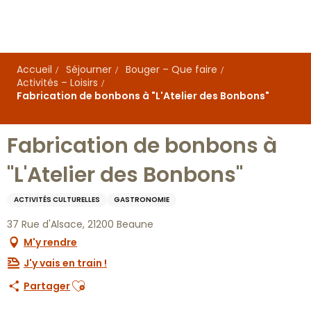
Aller
au
contenu
principal
Accueil
Séjourner
Bouger – Que faire
Activités – Loisirs
Fabrication de bonbons à "L'Atelier des Bonbons"
Fabrication de bonbons à
"L'Atelier des Bonbons"
ACTIVITÉS CULTURELLES
GASTRONOMIE
37 Rue d'Alsace, 21200 Beaune
M'y rendre
J'y vais en train !
Ajouter aux favoris
Partager