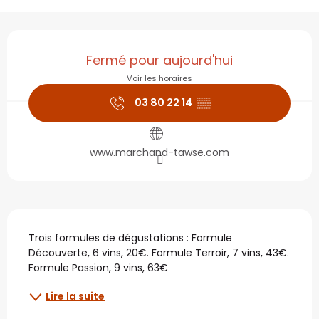
Ouverture et coordonné
Fermé pour aujourd'hui
Voir les horaires
03 80 22 14
▒▒
www.marchand-tawse.com
Description
Trois formules de dégustations : Formule 
Découverte, 6 vins, 20€. Formule Terroir, 7 vins, 43€. 
Formule Passion, 9 vins, 63€
Lire la suite