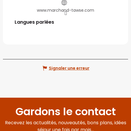
www.marchand-tawse.com
Langues parlées
Langues parlées
Signaler une erreur
Gardons le contact
Recevez les actualités, nouveautés, bons plans, idées
séjour une fois par mois...