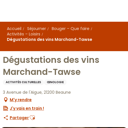
Aller
au
contenu
principal
Accueil
Séjourner
Bouger – Que faire
Activités – Loisirs
Dégustations des vins Marchand-Tawse
Dégustations des vins
Marchand-Tawse
ACTIVITÉS CULTURELLES
ŒNOLOGIE
3 Avenue de l'Aigue, 21200 Beaune
M'y rendre
J'y vais en train !
Ajouter aux favoris
Partager