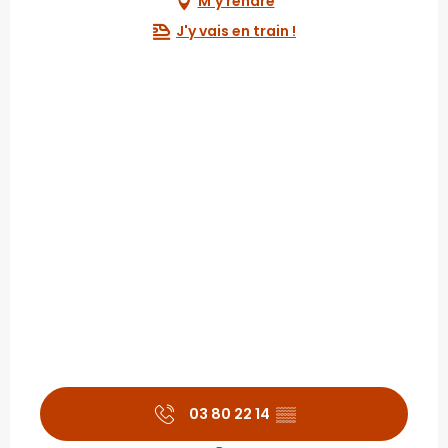
M'y rendre
J'y vais en train !
03 80 22 14
▒▒