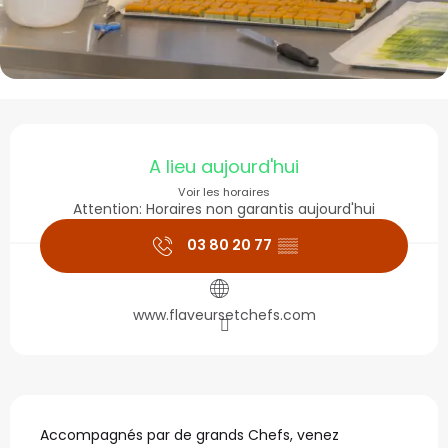
Ouverture et coordonné
A lieu aujourd'hui
Voir les horaires
Attention: Horaires non garantis aujourd'hui
03 80 20 77
▒▒
www.flaveursetchefs.com
Description
Accompagnés par de grands Chefs, venez 