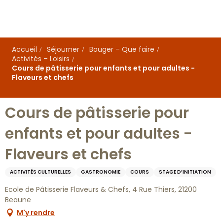
Aller
au
contenu
principal
Accueil
Séjourner
Bouger – Que faire
Activités – Loisirs
Cours de pâtisserie pour enfants et pour adultes -
Flaveurs et chefs
Cours de pâtisserie pour
enfants et pour adultes -
Flaveurs et chefs
ACTIVITÉS CULTURELLES
GASTRONOMIE
COURS
STAGE D’INITIATION
Ecole de Pâtisserie Flaveurs & Chefs, 4 Rue Thiers, 21200
Beaune
M'y rendre