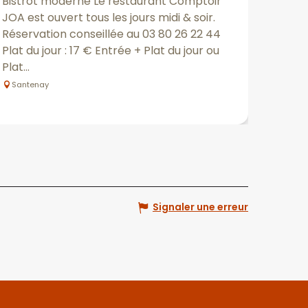
Bistrot moderne Le restaurant Comptoir
JOA est ouvert tous les jours midi & soir.
Réservation conseillée au 03 80 26 22 44
Plat du jour : 17 € Entrée + Plat du jour ou
Plat...
Santenay
Signaler une erreur