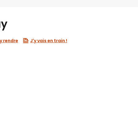
ay
y rendre
J'y vais en train !