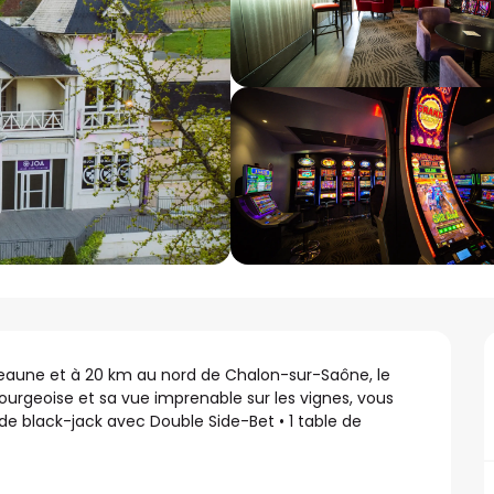
eaune et à 20 km au nord de Chalon-sur-Saône, le 
urgeoise et sa vue imprenable sur les vignes, vous 
s de black-jack avec Double Side-Bet • 1 table de 