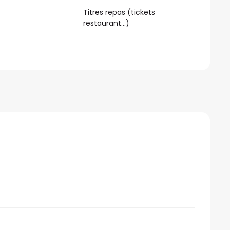
Titres repas (tickets
restaurant...)