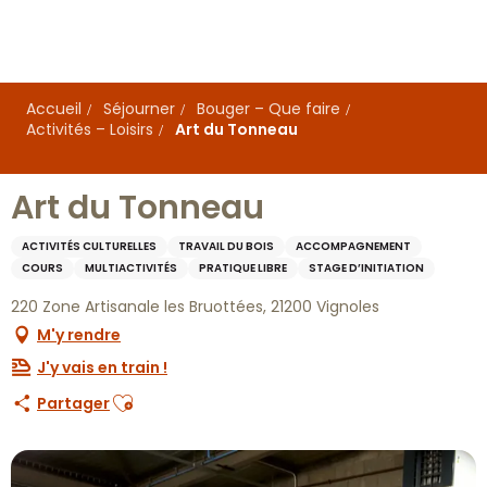
Aller
au
contenu
principal
Accueil
Séjourner
Bouger – Que faire
Activités – Loisirs
Art du Tonneau
Art du Tonneau
ACTIVITÉS CULTURELLES
TRAVAIL DU BOIS
ACCOMPAGNEMENT
COURS
MULTIACTIVITÉS
PRATIQUE LIBRE
STAGE D’INITIATION
220 Zone Artisanale les Bruottées, 21200 Vignoles
M'y rendre
J'y vais en train !
Ajouter aux favoris
Partager