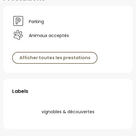
Parking
Animaux acceptés
Afficher toutes les prestations
Offres de prestations
Labels
Labels
vignobles & découvertes