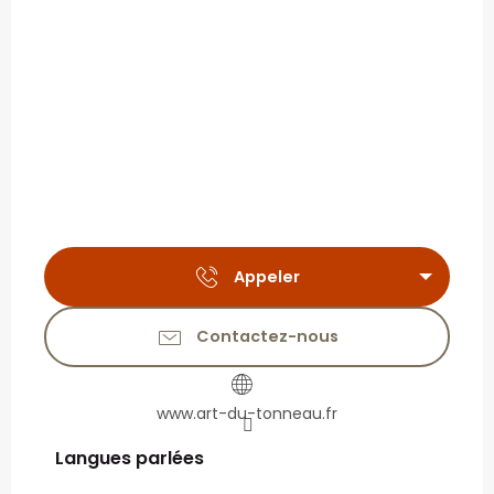
Appeler
Contactez-nous
www.art-du-tonneau.fr
Langues parlées
Langues parlées