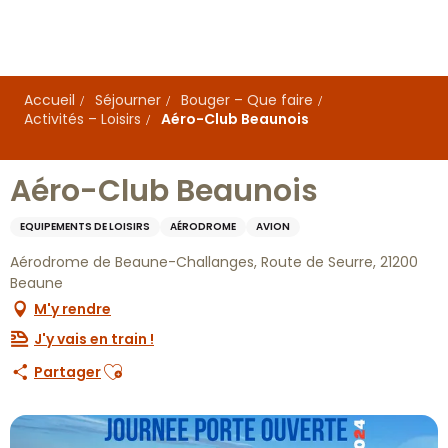
Aller
au
contenu
principal
Accueil
Séjourner
Bouger – Que faire
Activités – Loisirs
Aéro-Club Beaunois
Aéro-Club Beaunois
EQUIPEMENTS DE LOISIRS
AÉRODROME
AVION
Aérodrome de Beaune-Challanges, Route de Seurre, 21200
Beaune
M'y rendre
J'y vais en train !
Ajouter aux favoris
Partager