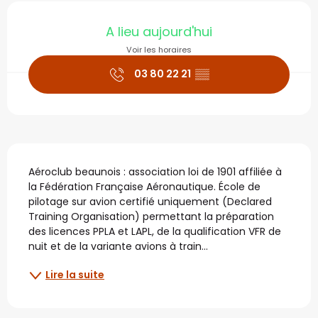
Ouverture et coordonné
A lieu aujourd'hui
Voir les horaires
03 80 22 21
▒▒
Description
Aéroclub beaunois : association loi de 1901 affiliée à 
la Fédération Française Aéronautique. École de 
pilotage sur avion certifié uniquement (Declared 
Training Organisation) permettant la préparation 
des licences PPLA et LAPL, de la qualification VFR de 
nuit et de la variante avions à train...
Lire la suite