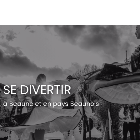
Aller
au
contenu
principal
SE DIVERTIR
à Beaune et en pays Beaunois