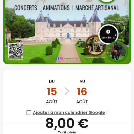
Ouverture et coordonné
DU
AU
15
16
AOÛT
AOÛT
Ajouter à mon calendrier Google
8,00 €
Tarif plein