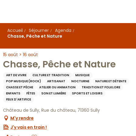
Aller
au
contenu
principal
Accueil
Séjourner
Agenda
Chasse, Pêche et Nature
15 août > 16 août
Chasse, Pêche et Nature
ART DE VIVRE
CULTURE ET TRADITION
MUSIQUE
POP MUSIQUE (ROCK)
ARTISANAT
NOCTURNE
NATURE ET DÉTENTE
CHASSE ET PÊCHE
ATELIER OU ANIMATION
TRADITION ET FOLKLORE
ENFANTS
FÊTES
SON ET LUMIÈRE
SPORTS ET LOISIRS
FEUX D'ARTIFICE
Château de Sully, Rue du château, 71360 Sully
M'y rendre
J'y vais en train !
Ajouter aux favoris