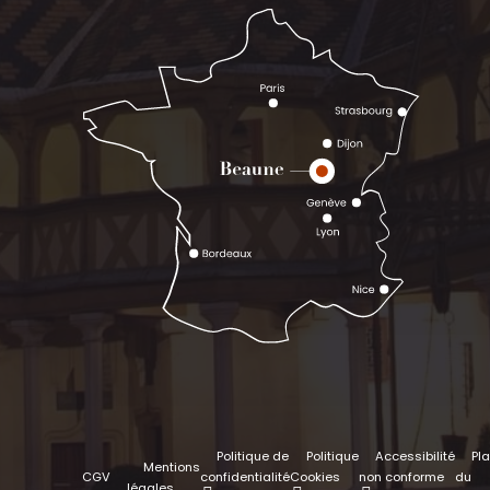
Politique de
Politique
Accessibilité
Pl
Mentions
CGV
confidentialité
Cookies
non conforme
du
légales