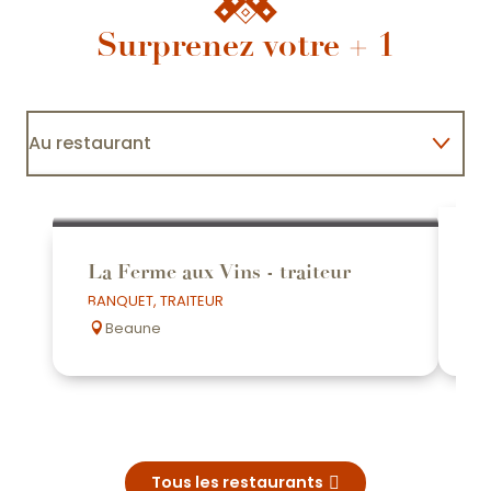
Surprenez votre + 1
Au restaurant
En balade main dans la main
M
Pour une nuit love love
La Ferme aux Vins - traiteur
B
BANQUET, TRAITEUR
BU
Beaune
Tous les restaurants