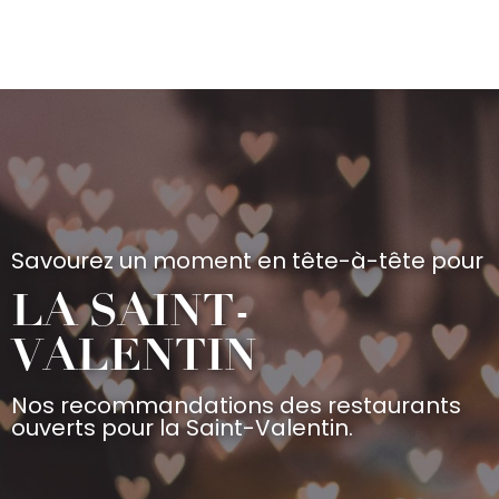
Aller
au
contenu
principal
Savourez un moment en tête-à-tête pour
LA SAINT-
VALENTIN
Nos recommandations des restaurants
ouverts pour la Saint-Valentin.