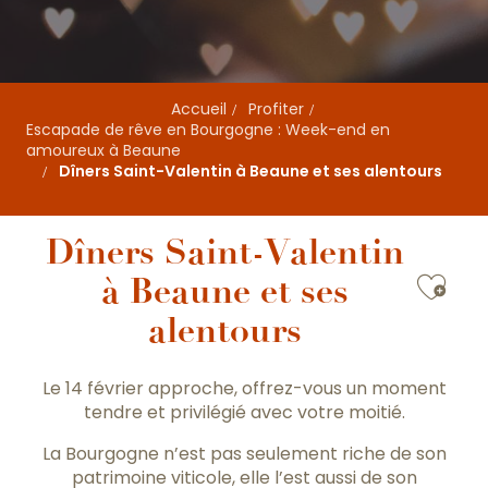
Accueil
Profiter
Escapade de rêve en Bourgogne : Week-end en
amoureux à Beaune
Dîners Saint-Valentin à Beaune et ses alentours
Dîners Saint-Valentin
Ajou
à Beaune et ses
alentours
Le 14 février approche, offrez-vous un moment
tendre et privilégié avec votre moitié.
La Bourgogne n’est pas seulement riche de son
patrimoine viticole, elle l’est aussi de son