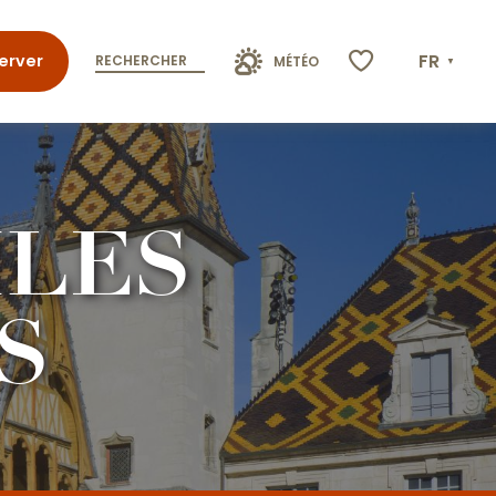
FR
erver
RECHERCHER
MÉTÉO
Voir les favoris
ILES
S