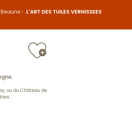
e Beaune
L’ART DES TUILES VERNISSEES
Ajouter a
ogne.
ay, ou du Château de
bles.