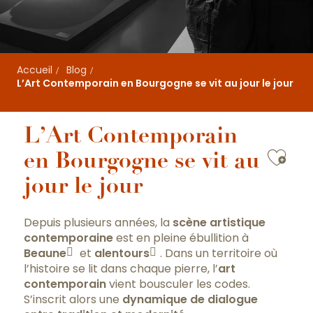
Accueil
Blog
L’Art Contemporain en Bourgogne se vit au jour le jour
L’Art Contemporain
Ajou
en Bourgogne se vit au
jour le jour
Depuis plusieurs années, la
scène artistique
contemporaine
est en pleine ébullition à
Beaune
et
alentours
. Dans un territoire où
l’histoire se lit dans chaque pierre, l’
art
contemporain
vient bousculer les codes.
S’inscrit alors une
dynamique de dialogue