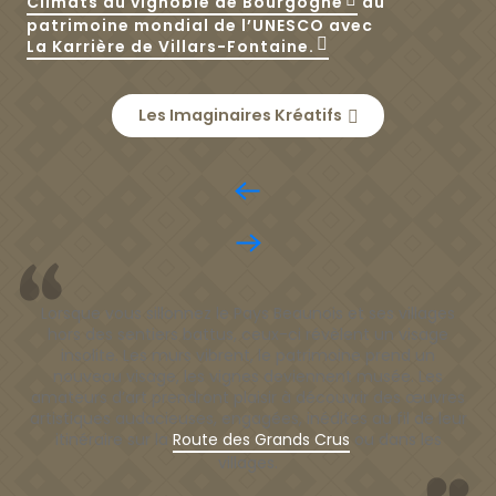
Climats du vignoble de Bourgogne
au
patrimoine mondial de l’UNESCO avec
La Karrière de Villars-Fontaine.
Les Imaginaires Kréatifs
Lorsque vous sillonnez le Pays Beaunois et ses villages
hors des sentiers battus, ceux-ci révèlent un visage
insolite. Les murs vibrent, le patrimoine prend un
nouveau visage, les vignes deviennent musée. Les
amateurs d’art prendront plaisir à découvrir des œuvres
artistiques audacieuses, engagées, inédites au fil de leur
itinéraire sur la
Route des Grands Crus
ou dans les
villages.