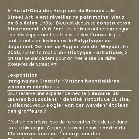
À l’
Hôtel-Dieu des Hospices de Beaune
, le
Street Art
vient réveiller ce patrimoine, vieux
de 6 siècles
. L’hôtel-Dieu est depuis sa
construction
étroitement lié à l’art
. Les artistes ont accompagné
son développement au fil des siècles. L’œuvre la plus
emblématique des lieux est le
Polyptyque du
Jugement Dernier de Rogier van der Weyden
. En
2025
, sur un format d’un «
triptyque
»
artistique,
3
artistes se succèdent pour animer le site de visite
d’œuvres de Street Art.
L’
exposition
Imaginaires Kreatifs « Visions hospitalières,
visions minérales »
vous réserve une expérience inédite à
Beaune
.
30
œuvres bousculent l’identité historique du site
.
Et si les nouveaux
Rogier van der Weyden
*
étaient
des graffeurs ?
C’est un pari réussi que de faire entrer l’art de rue dans
un site historique. Ce projet s’inscrit dans le
cadre du
10e anniversaire de l’inscription des