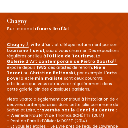
Art in situ sur la Route des Grands Crus
Nolay
Chagny
Sur le canal d'une ville d'Art
Chagny
,
ville d’art
et d’étape notamment par son
tourisme fluvial
, saura vous charmer. Des expositions
régulières ont lieu à l’
Office de Tourisme
. La
Galerie d’Art contemporain de Pietro Sparta
expose depuis
1982
des artistes de renom,
Niele
Toroni
ou
Christian Boltanski
, par exemple. L’
arte
povera
et le
minimaliste
sont deux courants
artistiques que vous retrouverez régulièrement dans
cette galerie loin des classiques parisiens.
Pietro Sparta a également contribué à l’installation de 4
oeuvres contemporaines dans cette jolie commune de
Saône et Loire,
traversée par le Canal du Centre
:
– Weinede Frau Nr VI de Thomas SCHÜTTE (2017)
– Pont de Paris II d’Olivier MOSSET (2014)
– Et Sous les étoiles – Le Livre près de l’eau de Lawrence