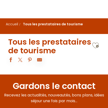
Aller
au
contenu
principal
Accueil
Tous les prestataires de tourisme
Tous les prestataires
Ajo
de tourisme
Beaune Sweet Home - Le Beaune Rousseau
La Source aux Cépages - Appartement n° 2
Gardons le contact
Hôtel Les Vents d'Anges
L'Escale de Jules et Lily
Recevez les actualités, nouveautés, bons plans, idées
Le 8Clos
Vers le Grand Père
séjour une fois par mois...
L'Ecurie de la Coquette