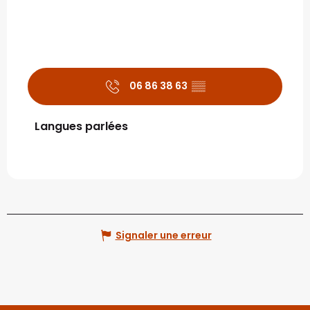
06 86 38 63
▒▒
Langues parlées
Langues parlées
Signaler une erreur