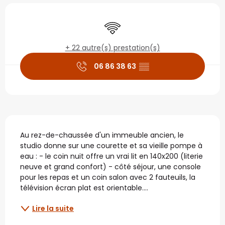
Ouverture et coordonné
WiFi
+ 22 autre(s) prestation(s)
06 86 38 63
▒▒
Description
Au rez-de-chaussée d'un immeuble ancien, le 
studio donne sur une courette et sa vieille pompe à 
eau : - le coin nuit offre un vrai lit en 140x200 (literie 
neuve et grand confort) - côté séjour, une console 
pour les repas et un coin salon avec 2 fauteuils, la 
télévision écran plat est orientable....
Lire la suite