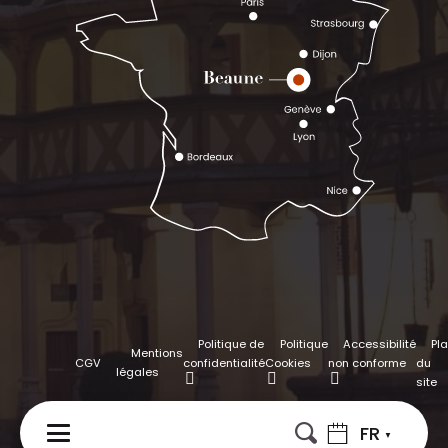
Politique de
Politique
Accessibilité
Pl
Mentions
CGV
confidentialité
Cookies
non conforme
du
légales
site
FR
MENU