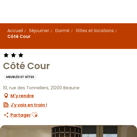
Aller
au
contenu
principal
Accueil
Séjourner
Dormir
Gîtes et locations
Côté Cour
Côté Cour
MEUBLÉS ET GÎTES
10, rue des Tonneliers, 21200 Beaune
M'y rendre
J'y vais en train !
Ajouter aux favoris
Partager