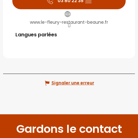
03 80 22 35
▒▒
www.le-fleury-restaurant-beaune.fr
Langues parlées
Langues parlées
Signaler une erreur
Gardons le contact