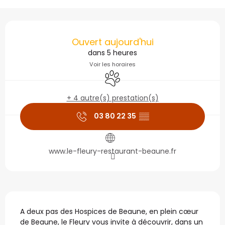
Ouverture et coordonné
Ouvert aujourd'hui
dans 5 heures
Voir les horaires
Animaux acceptés
+ 4 autre(s) prestation(s)
03 80 22 35
▒▒
www.le-fleury-restaurant-beaune.fr
Description
A deux pas des Hospices de Beaune, en plein cœur 
de Beaune, le Fleury vous invite à découvrir, dans un 