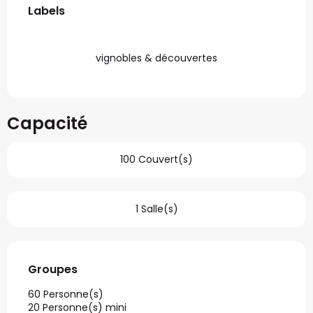
Labels
Labels
vignobles & découvertes
Capacité
100 Couvert(s)
1 Salle(s)
Groupes
Groupes
60 Personne(s)
20 Personne(s) mini