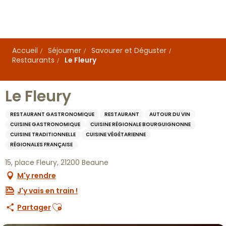
Aller
au
contenu
principal
Accueil
Séjourner
Savourer et Déguster
Restaurants
Le Fleury
Le Fleury
RESTAURANT GASTRONOMIQUE
RESTAURANT
AUTOUR DU VIN
CUISINE GASTRONOMIQUE
CUISINE RÉGIONALE BOURGUIGNONNE
CUISINE TRADITIONNELLE
CUISINE VÉGÉTARIENNE
RÉGIONALES FRANÇAISE
15, place Fleury, 21200 Beaune
M'y rendre
J'y vais en train !
Ajouter aux favoris
Partager