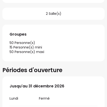
2 Salle(s)
Groupes
Groupes
50 Personne(s)
15 Personne(s) mini
50 Personne(s) maxi
Périodes d'ouverture
Du
Jusqu'au
31 mars 2026
31 décembre 2026
au
31 décembre 2026
Lundi
Fermé