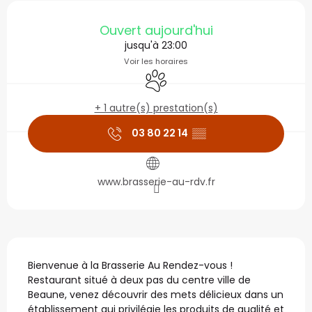
Ouverture et coordonné
Ouvert aujourd'hui
jusqu'à 23:00
Voir les horaires
Animaux acceptés
+ 1 autre(s) prestation(s)
03 80 22 14
▒▒
www.brasserie-au-rdv.fr
Description
Bienvenue à la Brasserie Au Rendez-vous ! 
Restaurant situé à deux pas du centre ville de 
Beaune, venez découvrir des mets délicieux dans un 
établissement qui privilégie les produits de qualité et 