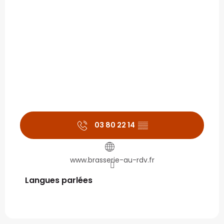
03 80 22 14
▒▒
www.brasserie-au-rdv.fr
Langues parlées
Langues parlées