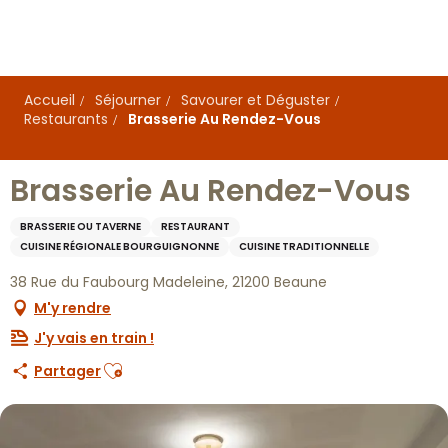
Aller
au
contenu
principal
Accueil
Séjourner
Savourer et Déguster
Restaurants
Brasserie Au Rendez-Vous
Brasserie Au Rendez-Vous
BRASSERIE OU TAVERNE
RESTAURANT
CUISINE RÉGIONALE BOURGUIGNONNE
CUISINE TRADITIONNELLE
38 Rue du Faubourg Madeleine, 21200 Beaune
M'y rendre
J'y vais en train !
Ajouter aux favoris
Partager