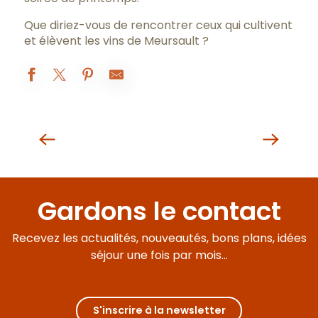
Que diriez-vous de rencontrer ceux qui cultivent
et élèvent les vins de Meursault ?
Domaine du Château de Meursault
Les Parcellaires de Saulx
Saint-Romain
Caveau Le Caveau de Meursault, Moillard
Domaine Javillier Patrick / La Cave Saint-Nicolas
Maison Shaps
Domaine Boyer-Martenot Yves
Gardons le contact
Domaine Delagrange Bernard & Fils
Domaine Patriarche Alain
Domaine Guillemaud Bertrand
Recevez les actualités, nouveautés, bons plans, idées
séjour une fois par mois...
S'inscrire à la newsletter