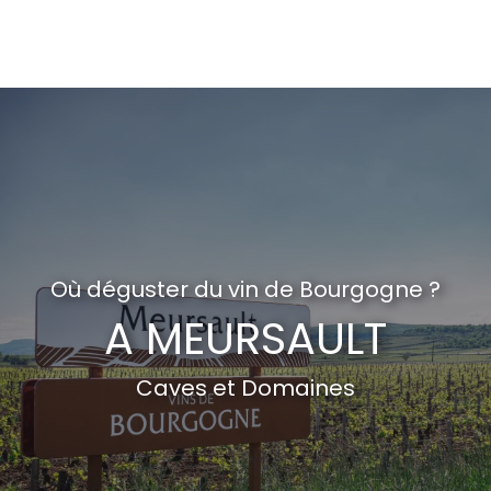
Aller
au
contenu
principal
Où déguster du vin de Bourgogne ?
A MEURSAULT
Caves et Domaines