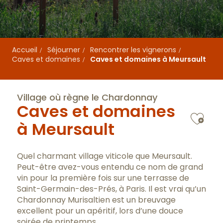
Accueil
Séjourner
Rencontrer les vignerons
Caves et domaines
Caves et domaines à Meursault
Village où règne le Chardonnay
Caves et domaines
Ajo
à Meursault
Quel charmant village viticole que Meursault.
Peut-être avez-vous entendu ce nom de grand
vin pour la première fois sur une terrasse de
Saint-Germain-des-Prés, à Paris. Il est vrai qu’un
Chardonnay Murisaltien est un breuvage
excellent pour un apéritif, lors d’une douce
soirée de printemps.