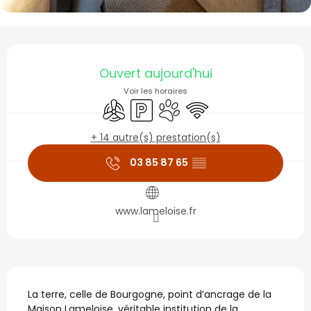
Ouverture et coordonné
Ouvert aujourd'hui
Voir les horaires
Air conditionné
Parking
Animaux acceptés
WiFi
+ 14 autre(s) prestation(s)
03 85 87 65
▒▒
www.lameloise.fr
Description
La terre, celle de Bourgogne, point d’ancrage de la 
Maison Lameloise, véritable institution de la 