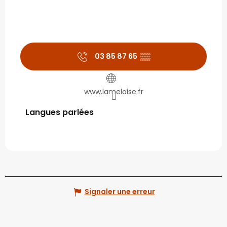
03 85 87 65
▒▒
www.lameloise.fr
Langues parlées
Langues parlées
Signaler une erreur