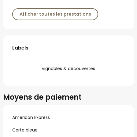
Afficher toutes les prestations
Offres de prestations
Labels
Labels
vignobles & découvertes
Moyens de paiement
American Express
Carte bleue