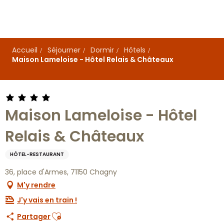
Aller
au
contenu
principal
Accueil
Séjourner
Dormir
Hôtels
Maison Lameloise - Hôtel Relais & Châteaux
Maison Lameloise - Hôtel
Relais & Châteaux
HÔTEL-RESTAURANT
36, place d'Armes, 71150 Chagny
M'y rendre
J'y vais en train !
Ajouter aux favoris
Partager