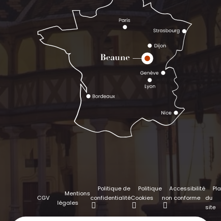
Politique de
Politique
Accessibilité
Pl
Mentions
CGV
confidentialité
Cookies
non conforme
du
légales
site