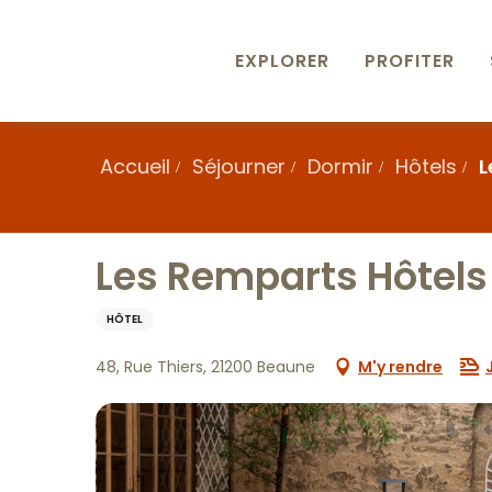
Aller
au
contenu
EXPLORER
PROFITER
principal
Accueil
Séjourner
Dormir
Hôtels
L
Les Remparts Hôtels
HÔTEL
48, Rue Thiers, 21200 Beaune
M'y rendre