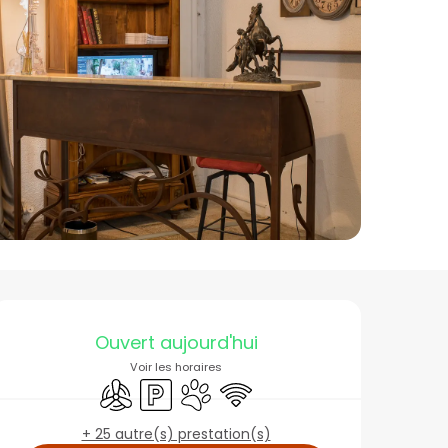
Ouverture et coordon
Ouvert aujourd'hui
Voir les horaires
Air conditionné
Parking
Animaux acceptés
WiFi
+ 25 autre(s) prestation(s)