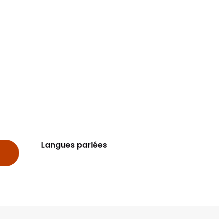
Langues parlées
Langues parlées