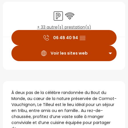
Ouverture et coordonné
Parking
WiFi
+ 33 autre(s) prestation(s)
06 48 40 94
▒▒
Voir les sites web
Description
À deux pas de la célèbre randonnée du Bout du 
Monde, au cœur de la nature préservée de Cormot-
Vauchignon, Le Tilleul est le lieu idéal pour un séjour 
en tribu, entre amis ou en famille.. Au rez-de-
chaussée, profitez d’une vaste salle à manger 
conviviale et d’une cuisine équipée pour partager 