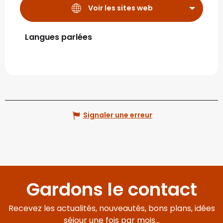
Voir les sites web
Langues parlées
Langues parlées
Signaler une erreur
Gardons le contact
Recevez les actualités, nouveautés, bons plans, idées
séjour une fois par mois...