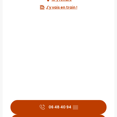
J'y vais en train !
06 48 40 94
▒▒