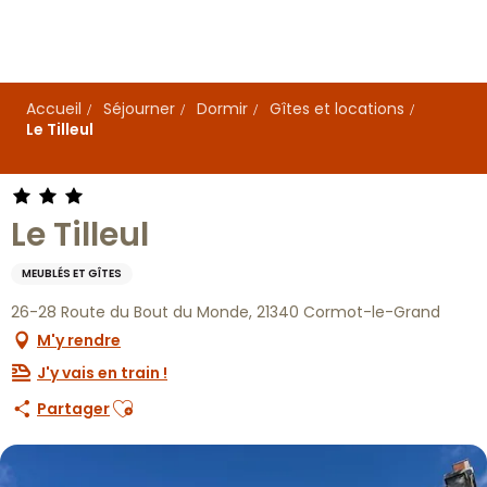
Aller
au
contenu
principal
Accueil
Séjourner
Dormir
Gîtes et locations
Le Tilleul
Le Tilleul
MEUBLÉS ET GÎTES
26-28 Route du Bout du Monde, 21340 Cormot-le-Grand
M'y rendre
J'y vais en train !
Ajouter aux favoris
Partager