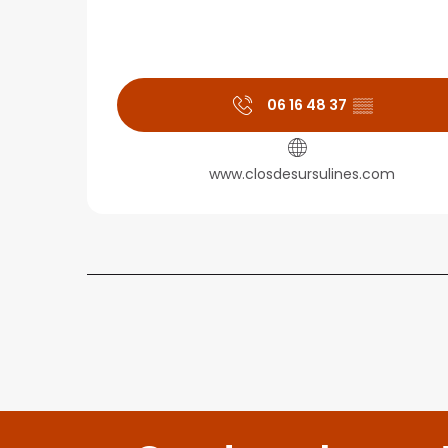
06 16 48 37
▒▒
www.closdesursulines.com