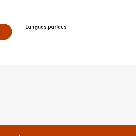
Langues parlées
Langues parlées