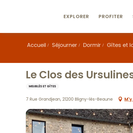
Aller
au
contenu
EXPLORER
PROFITER
principal
Accueil
Séjourner
Dormir
Gîtes et 
Le Clos des Ursuline
MEUBLÉS ET GÎTES
7 Rue Grandjean, 21200 Bligny-lès-Beaune
M'y