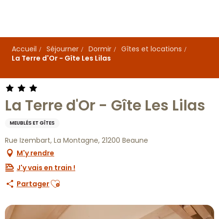
Aller
au
contenu
principal
Accueil
Séjourner
Dormir
Gîtes et locations
La Terre d'Or - Gîte Les Lilas
La Terre d'Or - Gîte Les Lilas
MEUBLÉS ET GÎTES
Rue Izembart, La Montagne, 21200 Beaune
M'y rendre
J'y vais en train !
Ajouter aux favoris
Partager