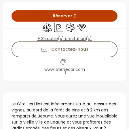
Ouverture et coordonné
Réserver
Air conditionné
Parking
Animaux acceptés
WiFi
+ 35 autre(s) prestation(s)
Contactez-nous
www.laterredor.com
Description
Le Gîte Les Lilas est idéalement situé au-dessus des 
vignes, au bord de la forêt de pins et à 2 km des 
remparts de Beaune. Vous aurez une vue inoubliable 
sur la vieille ville de Beaune et vous profiterez des 
jardins étagés, des fleurs et des oiseaux. Pour 2 