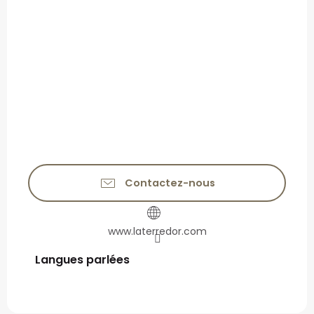
Contactez-nous
www.laterredor.com
Langues parlées
Langues parlées