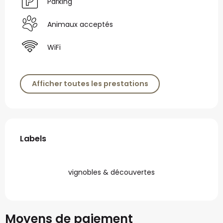
Parking
Animaux acceptés
WiFi
Afficher toutes les prestations
Offres de prestations
Labels
Labels
vignobles & découvertes
Moyens de paiement