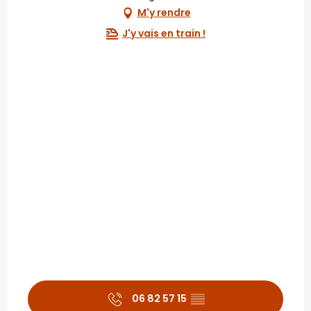
M'y rendre
J'y vais en train !
06 82 57 15
▒▒