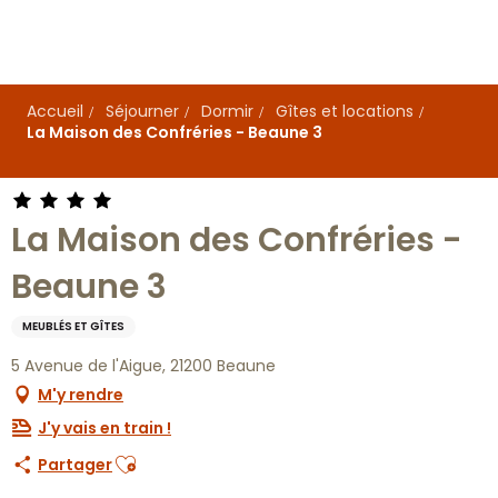
Aller
au
contenu
principal
Accueil
Séjourner
Dormir
Gîtes et locations
La Maison des Confréries - Beaune 3
La Maison des Confréries -
Beaune 3
MEUBLÉS ET GÎTES
5 Avenue de l'Aigue, 21200 Beaune
M'y rendre
J'y vais en train !
Ajouter aux favoris
Partager